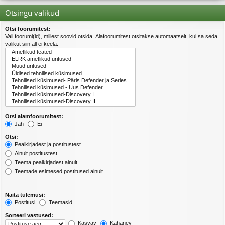
Otsingu valikud
Otsi foorumitest:
Vali foorumi(id), millest soovid otsida. Alafoorumitest otsitakse automaatselt, kui sa seda
valikut siin all ei keela.
Otsi alamfoorumitest:
Jah
Ei
Otsi:
Pealkirjadest ja postitustest
Ainult postitustest
Teema pealkirjadest ainult
Teemade esimesed postitused ainult
Näita tulemusi:
Postitusi
Teemasid
Sorteeri vastused:
Kasvav
Kahanev