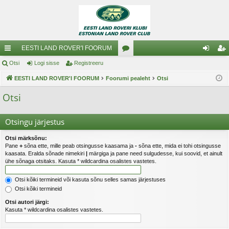
EESTI LAND ROVER'I FOORUM
iirl
Otsi
Logi sisse
Registreeru
oo
og
eg
in
EESTI LAND ROVER'I FOORUM
Foorumi pealeht
ru
Otsi
i
ist
gi
mi
si
re
Otsi
d
d
ss
er
Otsingu järjestus
e
u
Otsi märksõnu:
Pane
+
sõna ette, mille peab otsingusse kaasama ja
-
sõna ette, mida ei tohi otsingusse
kaasata. Eralda sõnade nimekiri
|
märgiga ja pane need sulgudesse, kui soovid, et ainult
ühe sõnaga otsitaks. Kasuta * wildcardina osalistes vastetes.
Otsi kõiki termineid või kasuta sõnu selles samas järjestuses
Otsi kõiki termineid
Otsi autori järgi:
Kasuta * wildcardina osalistes vastetes.