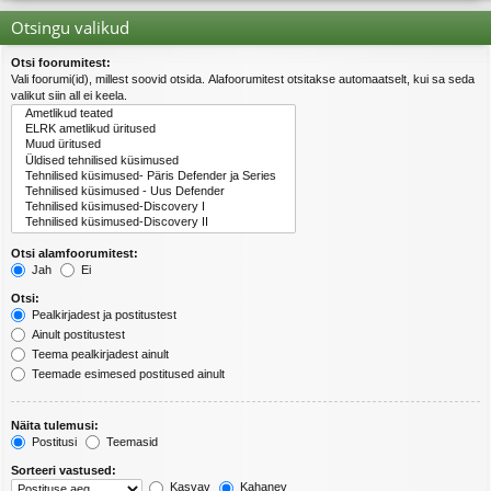
Otsingu valikud
Otsi foorumitest:
Vali foorumi(id), millest soovid otsida. Alafoorumitest otsitakse automaatselt, kui sa seda
valikut siin all ei keela.
Otsi alamfoorumitest:
Jah
Ei
Otsi:
Pealkirjadest ja postitustest
Ainult postitustest
Teema pealkirjadest ainult
Teemade esimesed postitused ainult
Näita tulemusi:
Postitusi
Teemasid
Sorteeri vastused:
Kasvav
Kahanev