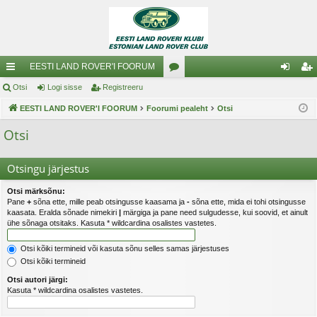
EESTI LAND ROVER'I FOORUM
iirl
Otsi
Logi sisse
Registreeru
oo
og
eg
in
EESTI LAND ROVER'I FOORUM
Foorumi pealeht
ru
Otsi
i
ist
gi
mi
si
re
Otsi
d
d
ss
er
Otsingu järjestus
e
u
Otsi märksõnu:
Pane
+
sõna ette, mille peab otsingusse kaasama ja
-
sõna ette, mida ei tohi otsingusse
kaasata. Eralda sõnade nimekiri
|
märgiga ja pane need sulgudesse, kui soovid, et ainult
ühe sõnaga otsitaks. Kasuta * wildcardina osalistes vastetes.
Otsi kõiki termineid või kasuta sõnu selles samas järjestuses
Otsi kõiki termineid
Otsi autori järgi:
Kasuta * wildcardina osalistes vastetes.