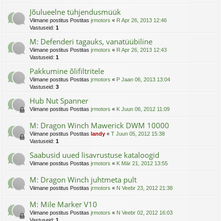
Jõulueelne tühjendusmüük
Viimane postitus Postitas
jrmotors
«
R Apr 26, 2013 12:46
Vastuseid:
1
M: Defenderi tagauks, vanatüübiline
Viimane postitus Postitas
jrmotors
«
R Apr 26, 2013 12:43
Vastuseid:
1
Pakkumine õlifiltritele
Viimane postitus Postitas
jrmotors
«
P Jaan 06, 2013 13:04
Vastuseid:
3
Hub Nut Spanner
Viimane postitus Postitas
jrmotors
«
K Juun 06, 2012 11:09
M: Dragon Winch Mawerick DWM 10000
Viimane postitus Postitas
landy
«
T Juun 05, 2012 15:38
Vastuseid:
1
Saabusid uued lisavrustuse kataloogid
Viimane postitus Postitas
jrmotors
«
K Mär 21, 2012 13:55
M: Dragon Winch juhtmeta pult
Viimane postitus Postitas
jrmotors
«
N Veebr 23, 2012 21:38
M: Mile Marker V10
Viimane postitus Postitas
jrmotors
«
N Veebr 02, 2012 16:03
Vastuseid:
1