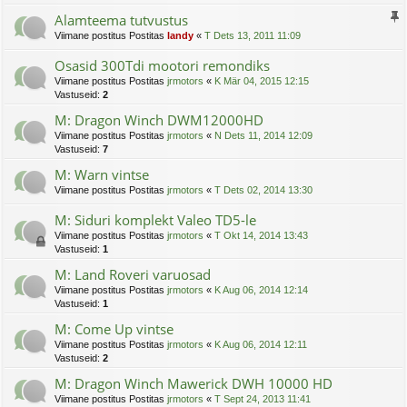
Alamteema tutvustus
Viimane postitus Postitas
landy
«
T Dets 13, 2011 11:09
Osasid 300Tdi mootori remondiks
Viimane postitus Postitas
jrmotors
«
K Mär 04, 2015 12:15
Vastuseid:
2
M: Dragon Winch DWM12000HD
Viimane postitus Postitas
jrmotors
«
N Dets 11, 2014 12:09
Vastuseid:
7
M: Warn vintse
Viimane postitus Postitas
jrmotors
«
T Dets 02, 2014 13:30
M: Siduri komplekt Valeo TD5-le
Viimane postitus Postitas
jrmotors
«
T Okt 14, 2014 13:43
Vastuseid:
1
M: Land Roveri varuosad
Viimane postitus Postitas
jrmotors
«
K Aug 06, 2014 12:14
Vastuseid:
1
M: Come Up vintse
Viimane postitus Postitas
jrmotors
«
K Aug 06, 2014 12:11
Vastuseid:
2
M: Dragon Winch Mawerick DWH 10000 HD
Viimane postitus Postitas
jrmotors
«
T Sept 24, 2013 11:41