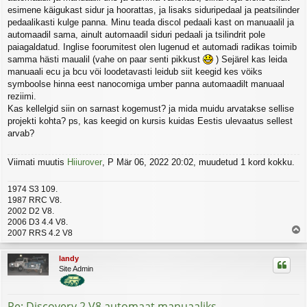
u
esimene käigukast sidur ja hoorattas, ja lisaks siduripedaal ja peatsilinder
s
pedaalikasti kulge panna. Minu teada discol pedaali kast on manuaalil ja
automaadil sama, ainult automaadil siduri pedaali ja tsilindrit pole
paiagaldatud. Inglise foorumitest olen lugenud et automadi radikas toimib
samma hästi maualil (vahe on paar senti pikkust
) Sejärel kas leida
manuaali ecu ja bcu vöi loodetavasti leidub siit keegid kes vöiks
symboolse hinna eest nanocomiga umber panna automaadilt manuaal
reziimi.
Kas kellelgid siin on sarnast kogemust? ja mida muidu arvatakse sellise
projekti kohta? ps, kas keegid on kursis kuidas Eestis ulevaatus sellest
arvab?
Viimati muutis
Hiiurover
, P Mär 06, 2022 20:02, muudetud 1 kord kokku.
1974 S3 109.
1987 RRC V8.
2002 D2 V8.
2006 D3 4.4 V8.
2007 RRS 4.2 V8
l
e
landy
s
Site Admin
Re: Discovery 2 V8 automaat manuaaliks