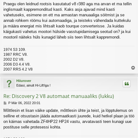
o
Praegu olen leidnud rootsis kasutatud v8 r380 aga ma arvan et ma tellin
s
inglismaalt kappremonditud kasti. Kaks asja ajavad mind kasti
t
i
vahetuseks, esimene on ett ma armastan manuaaliga söitmist ja se
t
annab rohkem röömu kui automaadiga, ja teisteks vähendada kuttekulu
u
ja määra energiat mis lihtsalt kaob tourque converterisse. Ja kuidas
s
käigukasti vahetus mootori hülside vasstupidamisega seotud on? ja kui
mootoril näiteks hüls kunagid läheb siis teen lihtsalt kappremondi.
1974 S3 109.
1987 RRC V8.
2002 D2 V8.
2006 D3 4.4 V8.
2007 RRS 4.2 V8
l
e
Hiiurover
s
Edasi, ainult Hi-Lift'iga !
Re: Discovery 2 V8 automaat manuaaliks (lukku)
P
P Mär 06, 2022 20:01
o
Mõttlesin et lisan väike update, mõttlesin ühte ja teist, ja löpptulemus on
s
selline et otsustasin jääda automaatkasti juurede, kuid hetkel plaan ja töö
t
i
on käimas vahetada ZF4HP22 HP24 vastu, arvatavasti teen kunagi uue
t
postituse selle protesessi kohta.
u
s