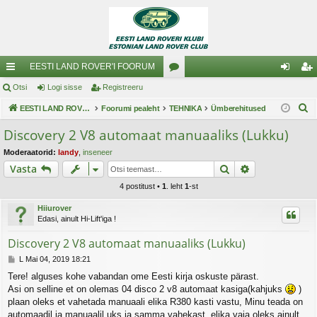
EESTI LAND ROVER'I FOORUM
iirl
Otsi
Logi sisse
Registreeru
oo
og
eg
O
in
EESTI LAND ROVER'I FOORUM
Foorumi pealeht
TEHNIKA
ru
Ümberehitused
i
ist
t
gi
mi
si
re
Discovery 2 V8 automaat manuaaliks (Lukku)
s
d
d
ss
er
Moderaatorid:
landy
,
inseneer
i
Otsi
Täiendatud o
Vasta
e
u
4 postitust •
1
. leht
1
-st
Hiiurover
Edasi, ainult Hi-Lift'iga !
Discovery 2 V8 automaat manuaaliks (Lukku)
P
L Mai 04, 2019 18:21
o
Tere! alguses kohe vabandan ome Eesti kirja oskuste pärast.
s
Asi on selline et on olemas 04 disco 2 v8 automaat kasiga(kahjuks
)
t
i
plaan oleks et vahetada manuaali elika R380 kasti vastu, Minu teada on
t
automaadil ja manuaalil uks ja samma vahekast, elika vaja oleks ainult