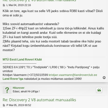
P
L Mai 04, 2019 22:16
o
Kõik on tore, aga kust sa selle V8 jaoks sobiva R380 kasti võtad? Diisli
s
oma ei sobi ju.
t
i
t
Miks soovid automaatkastist vabaneda?
u
1)See ZF-i 4Hp22 kast on tehniliselt ju üsna töö-ja lollikindel. Ainus kallis
s
kuludetail on kangi asendi andur. Kuid selle rikmenine on ei ole kuidagi
ZF-i kui kasti tehnilise poole tootja süü.
2)Mis plaanid teha, siis kui seda mootorit tabab tavaline rike hülsi prao
näol? Kirjutad kogu ümberehituskulu korstnasse või tellid UK-st uue
mootori?
MTÜ Eesti Land Roveri Klubi
-----------------------------------
SERIES II A 109"( '70 )-"Tindiplekk" / LR90 ( '88 )- "Inetu Pardipoeg" + palju
unistusi
Kristjan Vaarmann (+372)5010599
kristjan.vaarmann@landroverclub.ee
Land Rover'iga
nakatatud ja mudas müttamas aastast 1996!
l
e
Hiiurover
s
Edasi, ainult Hi-Lift'iga !
Re: Discovery 2 V8 automaat manuaaliks
P
P Mai 05, 2019 00:52